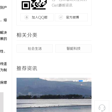
Get最新资讯
到产
加入QQ群
官方微博
，熔
解决
相关分类
效果的
社会生活
智能科技
性、
线逐
推荐资讯
为制
保焊