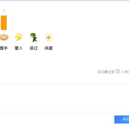
 上海配眼镜
护理综合穿刺虚实结合如何提高穿刺
1
立方幻境给出答案
握手
雷人
路过
鸡蛋
0
该文章已有
人参
评