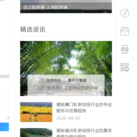
成功率？
武汉配眼镜 上海配眼镜
全面解析6
看体验
精选资讯
与评论
业界动态
|
惠民百事通
Co2打标系列：工业标记的新动能
揭秘厦门私家侦探行业的专业
服务与发展趋势
2026-08-05
论
揭秘福州私家侦探行业的真实