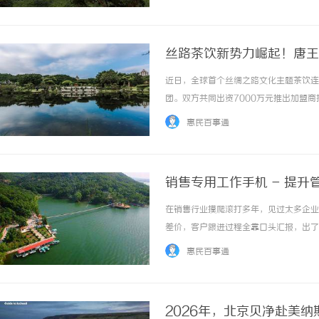
准与售后支持。在此背景下，甄别一家具备系统
丝路茶饮新势力崛起！唐王
近日，全球首个丝绸之路文化主题茶饮连
团。双方共同出资7000万元推出加盟
以“东方手作·万香入盏”为核心定位，
惠民百事通
蜜雪冰城。创始人张刚曾任蜜雪冰城品牌总监，
销售专用工作手机 - 提
在销售行业摸爬滚打多年，见过太多企业
差价，客户跟进过程全靠口头汇报，出了
决。今天就跟大家聊聊，真正能帮企业管
惠民百事通
真正属于企业对销售型企业来说，客户就是生命
2026年，北京贝净赴美