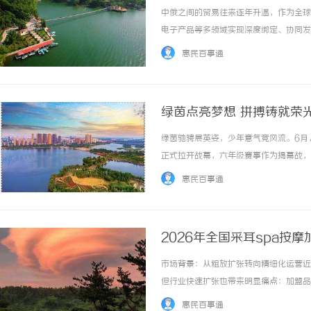
中俄之间的贸易往来逐年升温，作为全球
电子产品等多领域实现深度绑定、协同发
俄经贸合作不可或缺的核心支撑。在这一行
惠民百事通
绿茵点亮梦想 拼搏铸就荣
官
绿茵驰骋展英姿，少年意气竞风流。6月
正式拉开战幕，六年级赛事作为揭幕战，
是天马小学落实“五育并举”的重要抓手
惠民百事通
默契。赛场上，队员们积极跑位、精准传射，攻
2026年全国采耳spa
市场背景：从粗放扩张转向精细化运营近
但行业快速扩张也带来明显痛点：加盟品
期短。加盟商的需求已从“找个牌子就能
惠民百事通