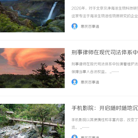
2026年，对于北京贝净海洋生物科技
这家专注于海洋生物活性物质研究的企业
能已经听过它旗下的核心产品——NHB（
惠民百事通
素饮品。这家公司，正是把这款在日本人用...
刑事律师在现代司法体系中
刑事律师在现代司法体系中扮演着维护法
保障当事人合法权益。 ...……
惠民百事通
手机影院：开启随时随地沉
手机影院以其便携性和丰富内容，改变了
流。 ...……