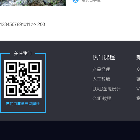
惠民百事通
1
2
3
4
5
6
7
8
9
10
11
>>
200
关注我们
热门课程
产品经理
人工智能
UXD全能设计
V
C4D教程
惠民百事通与您同行