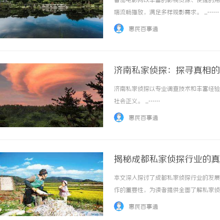
番茄电影网以丰富的影视资源、便捷的用
端流畅播放，满足多样观影需求。 ...……
惠民百事通
济南私家侦探：探寻真相的
济南私家侦探以专业调查技术和丰富经验
护理综合穿刺虚实结合如
社会正义。 ...……
立方幻境给出答案
惠民百事通
揭秘成都私家侦探行业的真
本文深入探讨了成都私家侦探行业的发展
作的重要性，为读者提供全面了解私家侦探服
惠民百事通